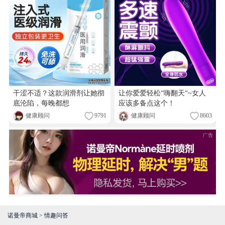
干涩不适？这款润滑剂让她彻
让你爱爱轻松“嗨翻天“~女人
底沦陷，每晚都想
应该多备点这个！
健康顾问
9791
健康顾问
8603
诺曼帝商城
>
情趣问答