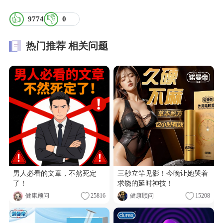
👍
👎
9774
0
热门推荐
相关问题
男人必看的文章，不然死定
三秒立竿见影！今晚让她哭着
了！
求饶的延时神技！
健康顾问
25816
健康顾问
15208