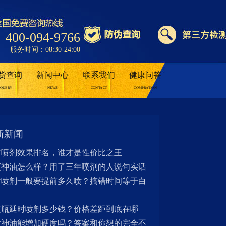
400-094-9766
服务时间：08:30-24:00
货查询
新闻中心
联系我们
健康问答
QUERY
NEWS
CONTACT
COMPRATION
新新闻
时喷剂效果排名，谁才是性价比之王
度神油怎么样？用了三年喷剂的人说句实话
时喷剂一般要提前多久喷？搞错时间等于白
蓝瓶延时喷剂多少钱？价格差距到底在哪
度神油能增加硬度吗？答案和你想的完全不