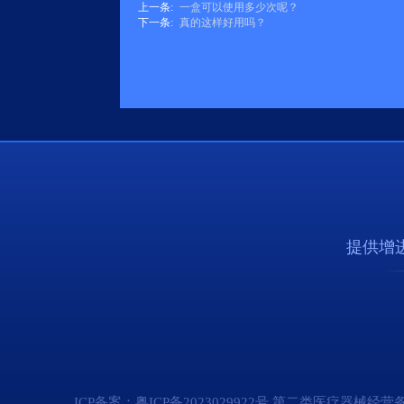
上一条:
一盒可以使用多少次呢？
下一条:
真的这样好用吗？
提供增
ICP备案：
粤ICP备2023029922号
第二类医疗器械经营备案凭