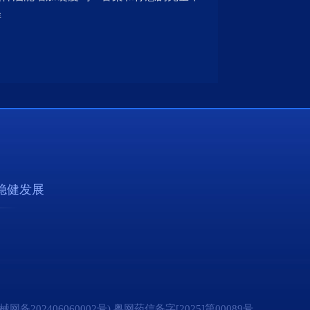
样
稳健发展
2406060002号) 粤网药信备字[2025]第00089号