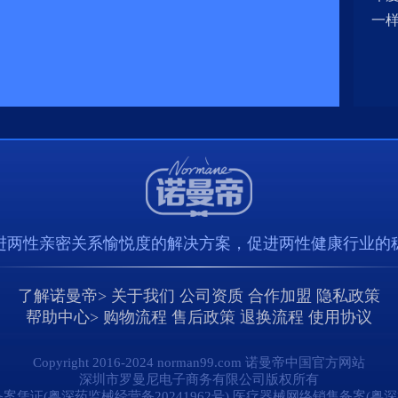
一
进两性亲密关系愉悦度的解决方案，促进两性健康行业的
了解诺曼帝>
关于我们
公司资质
合作加盟
隐私政策
帮助中心>
购物流程
售后政策
退换流程
使用协议
Copyright 2016-2024 norman99.com 诺曼帝中国官方网站
深圳市罗曼尼电子商务有限公司版权所有
证(粤深药监械经营备20241962号) 医疗器械网络销售备案(粤深械网备20