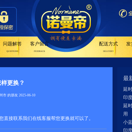
问题解答
客户留言
配送方式
发
QUESTIONS
FEEDBACK
DELIVERY
最
怎样更换？
延
市 的朋友 2025-06-10
印
延
用
， 您直接联系我们在线客服帮您更换就可以了。
小
印