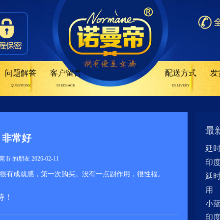
问题解答
客户留言
配送方式
发
QUESTIONS
FEEDBACK
DELIVERY
最
非常好
延
市 的朋友 2026-02-11
印
很有成就感，第一次购买。没有一点副作用，很性福。
延
用
持！
小
印