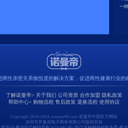
一
进两性亲密关系愉悦度的解决方案，促进两性健康行业的
了解诺曼帝>
关于我们
公司资质
合作加盟
隐私政策
帮助中心>
购物流程
售后政策
退换流程
使用协议
Copyright 2016-2024 norman99.com 诺曼帝中国官方网站
深圳市罗曼尼电子商务有限公司版权所有
证(粤深药监械经营备20241962号) 医疗器械网络销售备案(粤深械网备20