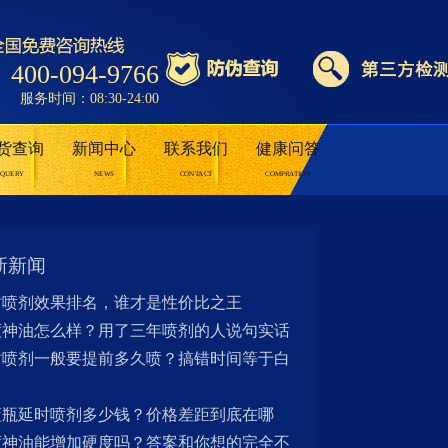
400-094-9766
服务时间：08:30-24:00
货查询
新闻中心
联系我们
健康问答
QUERY
NEWS
CONTACT
COMPRATION
新新闻
时喷剂效果排名，谁才是性价比之王
度神油怎么样？用了三年喷剂的人说句实话
时喷剂一般要提前多久喷？搞错时间等于白
蓝瓶延时喷剂多少钱？价格差距到底在哪
度神油能增加硬度吗？答案和你想的完全不