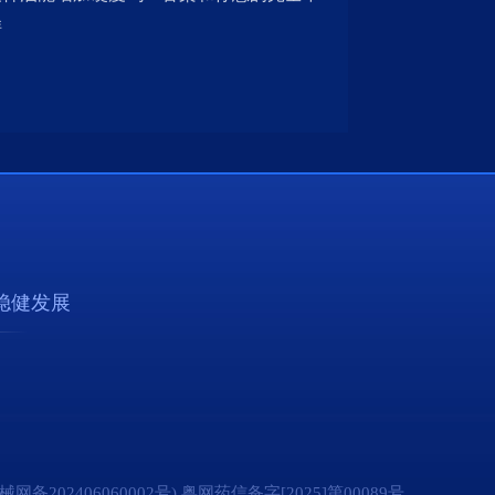
样
稳健发展
2406060002号) 粤网药信备字[2025]第00089号