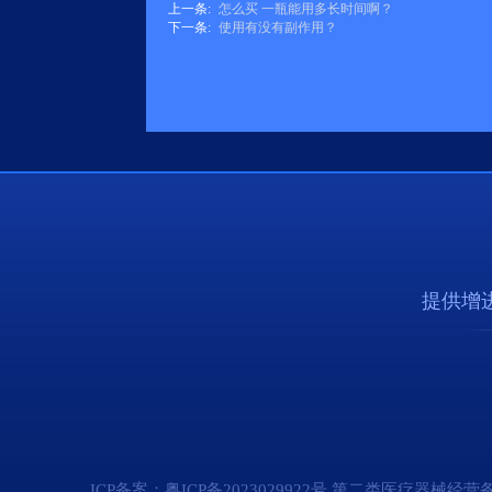
上一条:
怎么买 一瓶能用多长时间啊？
下一条:
使用有没有副作用？
提供增
ICP备案：
粤ICP备2023029922号
第二类医疗器械经营备案凭