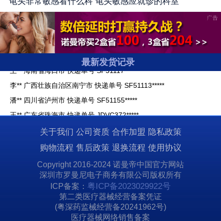
龟头非常敏感看什么科 龟头敏感应就诊的科室
贺** 广东省深圳市 快递单号 SF12260*****
周** 浙江省宁波市 快递单号 SF12240*****
最新发货记录
王** 海南省海口市 快递单号 SF51117*****
李** 广西壮族自治区南宁市 快递单号 SF51113*****
潘** 四川省泸州市 快递单号 SF51155*****
王** 广东省珠海市 快递单号 JDVC372*****
高** 河南省商丘市 快递单号 SF51576*****
关于我们
公司资质
合作加盟
隐私政策
宋** 湖南省益阳市 快递单号 SF51113*****
购物流程
售后政策
退换流程
使用协议
贺** 湖南省常德市 快递单号 SF51158*****
Copyright 2016-2024 诺曼帝中国官方网站
马** 云南省昆明市 快递单号 SF51948*****
深圳市罗曼尼电子商务有限公司版权所有
贺** 广东省深圳市 快递单号 SF12260*****
粤ICP备2023029922号
ICP备案：
周** 浙江省宁波市 快递单号 SF12240*****
第二类医疗器械经营备案凭证
(粤深药监械经营备20241962号)
王** 海南省海口市 快递单号 SF51117*****
医疗器械网络销售备案