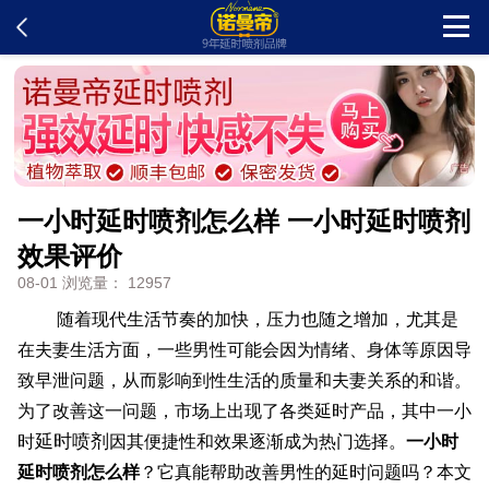
首页
新闻中心
一小时延时喷剂怎么样 一小时延时喷剂
客户留言
效果评价
08-01 浏览量： 12957
发货查询
随着现代生活节奏的加快，压力也随之增加，尤其是
产品说明
在夫妻生活方面，一些男性可能会因为情绪、身体等原因导
致早泄问题，从而影响到性生活的质量和夫妻关系的和谐。
为了改善这一问题，市场上出现了各类延时产品，其中一小
问题解答
延时喷剂
时
因其便捷性和效果逐渐成为热门选择。
一小时
延时喷剂怎么样
？它真能帮助改善男性的延时问题吗？本文
在线订购