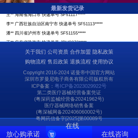
王** 海南省海口市 快递单号 SF51117*****
最新发货记录
李** 广西壮族自治区南宁市 快递单号 SF51113*****
潘** 四川省泸州市 快递单号 SF51155*****
王** 广东省珠海市 快递单号 JDVC372*****
高** 河南省商丘市 快递单号 SF51576*****
关于我们
公司资质
合作加盟
隐私政策
宋** 湖南省益阳市 快递单号 SF51113*****
购物流程
售后政策
退换流程
使用协议
贺** 湖南省常德市 快递单号 SF51158*****
马** 云南省昆明市 快递单号 SF51948*****
Copyright 2016-2024 诺曼帝中国官方网站
深圳市罗曼尼电子商务有限公司版权所有
贺** 广东省深圳市 快递单号 SF12260*****
粤ICP备2023029922号
ICP备案：
周** 浙江省宁波市 快递单号 SF12240*****
第二类医疗器械经营备案凭证
(粤深药监械经营备20241962号)
王** 海南省海口市 快递单号 SF51117*****
医疗器械网络销售备案
李** 广西壮族自治区南宁市 快递单号 SF51113*****
(粤深械网备202406060002号)
潘** 四川省泸州市 快递单号 SF51155*****
粤网药信备字[2025]第00089号
在线
王** 广东省珠海市 快递单号 JDVC372*****
放心购承诺
在线咨询
高** 河南省商丘市 快递单号 SF51576*****