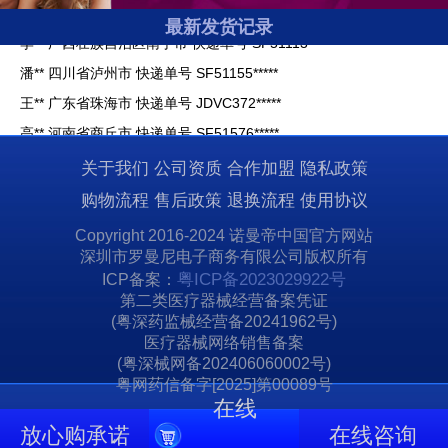
李** 广西壮族自治区南宁市 快递单号 SF51113*****
最新发货记录
潘** 四川省泸州市 快递单号 SF51155*****
王** 广东省珠海市 快递单号 JDVC372*****
高** 河南省商丘市 快递单号 SF51576*****
宋** 湖南省益阳市 快递单号 SF51113*****
贺** 湖南省常德市 快递单号 SF51158*****
关于我们
公司资质
合作加盟
隐私政策
马** 云南省昆明市 快递单号 SF51948*****
购物流程
售后政策
退换流程
使用协议
贺** 广东省深圳市 快递单号 SF12260*****
Copyright 2016-2024 诺曼帝中国官方网站
深圳市罗曼尼电子商务有限公司版权所有
周** 浙江省宁波市 快递单号 SF12240*****
粤ICP备2023029922号
ICP备案：
王** 海南省海口市 快递单号 SF51117*****
第二类医疗器械经营备案凭证
李** 广西壮族自治区南宁市 快递单号 SF51113*****
(粤深药监械经营备20241962号)
医疗器械网络销售备案
潘** 四川省泸州市 快递单号 SF51155*****
(粤深械网备202406060002号)
王** 广东省珠海市 快递单号 JDVC372*****
粤网药信备字[2025]第00089号
在线
高** 河南省商丘市 快递单号 SF51576*****
放心购承诺
在线咨询
宋** 湖南省益阳市 快递单号 SF51113*****