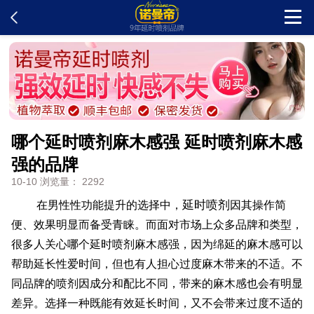
首页
新闻中心
哪个延时喷剂麻木感强 延时喷剂麻木感
客户留言
强的品牌
10-10 浏览量： 2292
发货查询
延时喷剂
在男性性功能提升的选择中，
因其操作简
产品说明
便、效果明显而备受青睐。而面对市场上众多品牌和类型，
很多人关心哪个延时喷剂麻木感强，因为绵延的麻木感可以
帮助延长性爱时间，但也有人担心过度麻木带来的不适。不
问题解答
同品牌的喷剂因成分和配比不同，带来的麻木感也会有明显
差异。选择一种既能有效延长时间，又不会带来过度不适的
在线订购