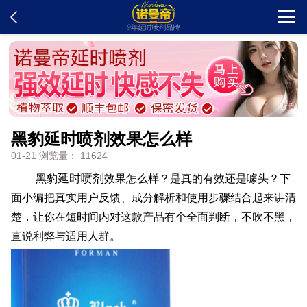
首页
新闻中心
黑豹延时喷剂效果怎么样
客户留言
01-21 浏览量： 11624
延时喷剂
发货查询
黑豹
效果怎么样？是真的有效还是噱头？下
面小编把真实用户反馈、成分解析和使用步骤结合起来讲清
楚，让你在短时间内对这款产品有个全面判断，不吹不黑，
产品说明
直说利弊与适用人群。
问题解答
在线订购