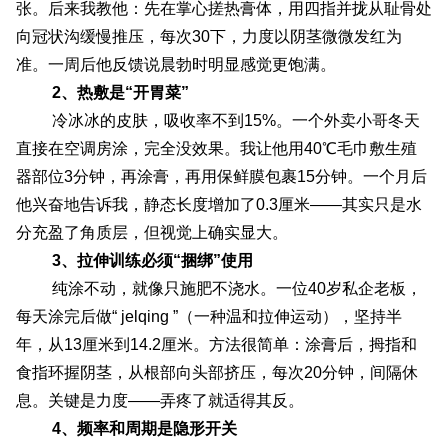
张。后来我教他：先在掌心搓热膏体，用四指并拢从耻骨处
向冠状沟缓慢推压，每次30下，力度以阴茎微微发红为
准。一周后他反馈说晨勃时明显感觉更饱满。
2、热敷是“开胃菜”
冷冰冰的皮肤，吸收率不到15%。一个外卖小哥冬天
直接在空调房涂，完全没效果。我让他用40℃毛巾敷生殖
器部位3分钟，再涂膏，再用保鲜膜包裹15分钟。一个月后
他兴奋地告诉我，静态长度增加了0.3厘米——其实只是水
分充盈了角质层，但视觉上确实显大。
3、拉伸训练必须“捆绑”使用
纯涂不动，就像只施肥不浇水。一位40岁私企老板，
每天涂完后做“ jelqing ”（一种温和拉伸运动），坚持半
年，从13厘米到14.2厘米。方法很简单：涂膏后，拇指和
食指环握阴茎，从根部向头部挤压，每次20分钟，间隔休
息。关键是力度——弄疼了就适得其反。
4、频率和周期是隐形开关