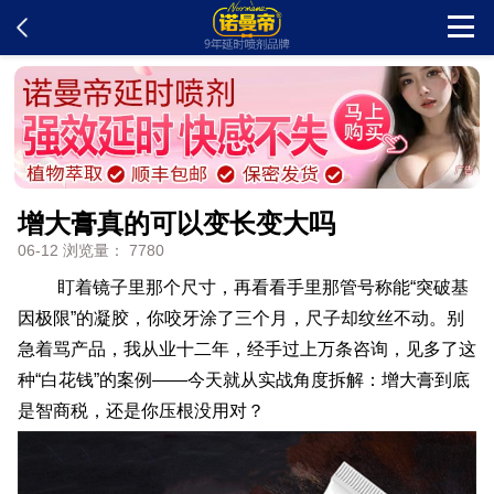
首页
新闻中心
增大膏真的可以变长变大吗
客户留言
06-12 浏览量： 7780
发货查询
盯着镜子里那个尺寸，再看看手里那管号称能“突破基
因极限”的凝胶，你咬牙涂了三个月，尺子却纹丝不动。别
急着骂产品，我从业十二年，经手过上万条咨询，见多了这
产品说明
种“白花钱”的案例——今天就从实战角度拆解：增大膏到底
是智商税，还是你压根没用对？
问题解答
在线订购