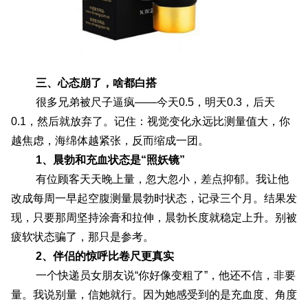
三、心态崩了，啥都白搭
很多兄弟被尺子逼疯——今天0.5，明天0.3，后天
0.1，然后就放弃了。记住：视觉变化永远比测量值大，你
越焦虑，海绵体越紧张，反而缩成一团。
1、晨勃和充血状态是“照妖镜”
有位顾客天天晚上量，忽大忽小，差点抑郁。我让他
改成每周一早起空腹测量晨勃时状态，记录三个月。结果发
现，只要那周坚持涂膏和拉伸，晨勃长度就稳定上升。别被
疲软状态骗了，那只是参考。
2、伴侣的惊呼比卷尺更真实
一个快递员女朋友说“你好像变粗了”，他还不信，非要
量。我说别量，信她就行。因为她感受到的是充血度、角度