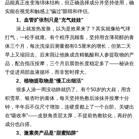
品能真正改变海绵体结构，但正确选择成分并坚持使用，确
实能在视觉和触感上“骗过”眼睛和伴侣。
1、血管扩张剂只是“充气娃娃”
涂上就发热发胀，以为是效果来了？其实就像给气球
打气，一松手就瘪。有个程序员顾客，坚持用含薄荷醇的膏
体三个月，每次洗澡后测量都有0.5厘米的增长，但第二天
早上又缩回去。后来我让他换成含精氨酸和人参提取物的产
品，配合指压按摩，三个月后晨勃长度稳定多了——秘诀在
于促进局部血液循环，而非暂时撑大。
2、植物提取物是“慢工出细活”
很多人涂一周没动静就扔了。有个50岁的大叔，用含
积雪草、银杏叶的膏体，每天坚持热敷后涂抹并按摩十分
钟，半年后不仅尺寸增加，连硬度都上了一个台阶。关键出
在“吸收率”——皮肤角质层太厚，不提前热敷软化，再好的
成分也白搭。
3、激素类产品是“甜蜜陷阱”