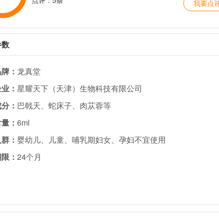
我要点
参数
品牌：
龙真堂
企业：
星耀天下（天津）生物科技有限公司
成分：
巴戟天、蛇床子、肉苁蓉等
含量：
6ml
人群：
婴幼儿、儿童、哺乳期妇女、孕妇不宜使用
期限：
24个月