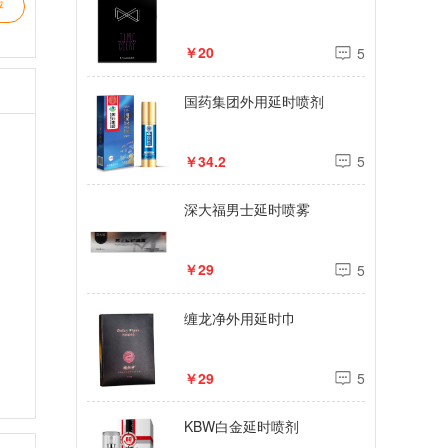
评
￥20
5
国药集团外用延时喷剂
￥34.2
5
深大福男士延时喷雾
￥29
5
缠龙净外用延时巾
￥29
5
KBW白金延时喷剂