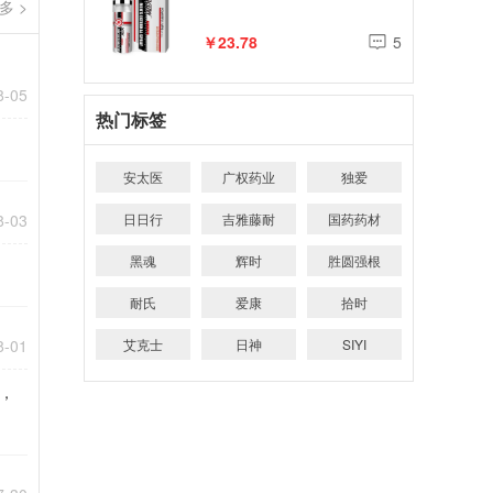
多 >
￥23.78
5
8-05
热门标签
安太医
广权药业
独爱
8-03
日日行
吉雅藤耐
国药药材
黑魂
辉时
胜圆强根
耐氏
爱康
拾时
8-01
艾克士
日神
SIYI
，