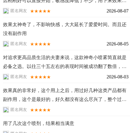
店刚刚好可以直接开始，敏感度降低了不少，用下来效果是
很满意的。
2026-08-07
★★★★★
匿名网友
效果太神奇了，不影响快感，大大延长了爱爱时间。而且还
没有副作用
2026-08-05
★★★★★
匿名网友
对追求更高品质生活的夫妻来说，这款神奇小喷雾简直就是
必备之选。以往三十五左右的表现时间被成功翻了数倍，达
到甚至超过两个半小时的水平；更重要的是期间保持高度的
2026-08-03
★★★★★
匿名网友
享受状态，毫无麻木痛感，极大地丰富了情感沟通。
效果真的非常好，这个用上之后，用过好几种这类产品都有
副作用，这个是最好的，好久都没有这么尽兴了，整个过程
非常的舒服
★★★★★
匿名网友
用了几次这个喷剂，结果相当满意