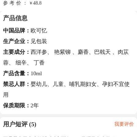
参考价：
48.8
￥
产品信息
中国品牌：
欧可忆
生产企业：
见包装
主要成分：
西洋参、 艳紫铆 、麝香、巴戟天 、肉苁
蓉、 细辛、 丁香
产品含量：
10ml
禁忌人群：
婴幼儿、儿童、哺乳期妇女、孕妇不宜使
用
保质期限：
2年
用户短评 (5)
我要评价