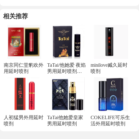
相关推荐
南京同仁堂豹欢外
TaTai/他她爱 夜焰
minilove臧久延时
用延时喷剂
男用延时喷剂
喷剂
10ml*瓶
人初猛男外用延时
TaTai他她爱皇家
COKELIFE可乐生
喷剂
男用延时喷剂
活外用延时喷剂