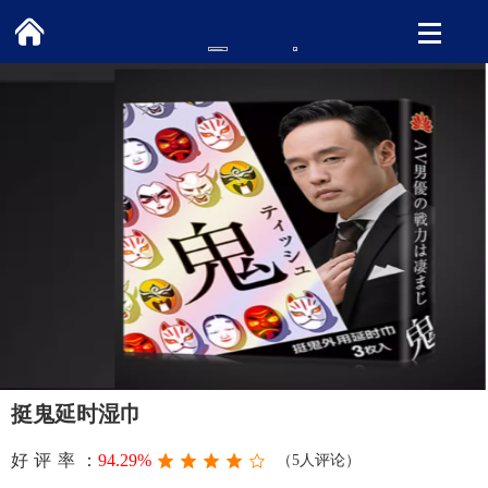
挺鬼延时湿巾
好评率：
94.29%
（5人评论）