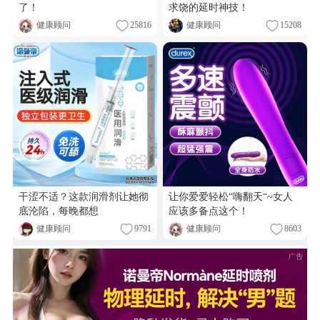
了！
求饶的延时神技！
健康顾问
25816
健康顾问
15208
干涩不适？这款润滑剂让她彻
让你爱爱轻松“嗨翻天“~女人
底沦陷，每晚都想
应该多备点这个！
健康顾问
9791
健康顾问
8603