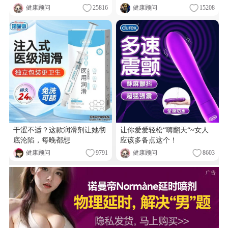
健康顾问
25816
健康顾问
15208
干涩不适？这款润滑剂让她彻
让你爱爱轻松“嗨翻天“~女人
底沦陷，每晚都想
应该多备点这个！
健康顾问
9791
健康顾问
8603