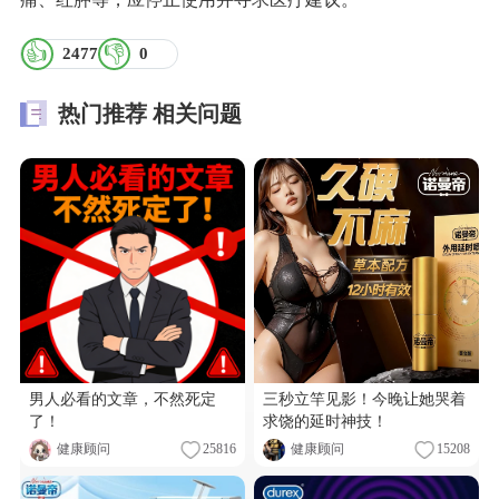
👍
👎
2477
0
热门推荐
相关问题
男人必看的文章，不然死定
三秒立竿见影！今晚让她哭着
了！
求饶的延时神技！
健康顾问
25816
健康顾问
15208