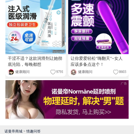
干涩不适？这款润滑剂让她彻
让你爱爱轻松“嗨翻天“~女人
底沦陷，每晚都想
应该多备点这个！
健康顾问
9791
健康顾问
8603
诺曼帝商城
>
情趣问答