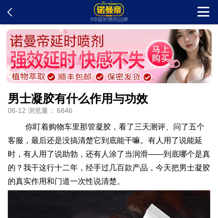
首页
新闻中心
男士凝胶有什么作用与功效
客户留言
06-12 浏览量： 6846
发货查询
你盯着购物车里那管凝胶，看了三天测评、问了五个
客服，最后还是没搞清楚它到底能干嘛。有人用了说能延
时，有人用了说助勃，还有人涂了当润滑——到底哪个是真
产品说明
的？我干这行十二年，经手过几百款产品，今天把男士凝胶
的真实作用和门道一次性说清楚。
问题解答
在线订购