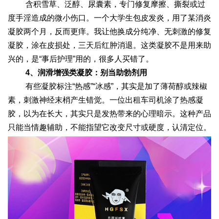
含积雪草、泛醇、尿囊素，专门修复摩擦、撕裂或过
度手淫造成的微小伤口。一个大学生包皮发炎，用了某消炎
凝胶两个月，反而更痒。我让他换成分纯净、无刺激的修复
凝胶，涂在皮损处，三天后红肿消退。这类凝胶不是用来助
兴的，是“事后护理”用的，很多人买错了。
4、润滑增强类凝胶：别当助勃剂用
有些凝胶标注“热感”“冰感”，其实是加了薄荷醇或辣椒
素，刺激神经末梢产生错觉。一位出租车司机涂了热感凝
胶，以为在长大，其实只是发热带来的心理暗示。这种产品
只能当情趣辅助，不能指望它改变尺寸或硬度，认清定位。