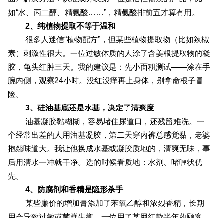
如“水、丙二醇、精氨酸……”，精氨酸排前五才算有用。
2、纯植物提取不等于温和
很多人迷信“植物配方”，但某些植物提取物（比如辣椒
素）刺激性很大。一位过敏体质的人涂了含姜根提取物的凝
胶，龟头红肿三天。我的建议是：先小面积测试——涂在手
腕内侧，观察24小时。没红没痒再上身体，别拿命根子冒
险。
3、硅油基底还是水基，决定了清爽度
油基凝胶黏糊糊，容易堵住尿道口，还残留难洗。一
个经常出差的人用油基凝胶，第二天穿内裤总感觉黏，老婆
抱怨味道大。我让他换成水基或凝胶质地的，清爽无味，事
后用清水一冲就干净。选的时候看质地：水剂、啫喱状优
先。
4、防腐剂和香精是隐形杀手
某些廉价的增加膏添加了苯氧乙醇和浓烈香精，长期
用会导致过敏或菌群失衡。一位用了某网红款半年的顾客，