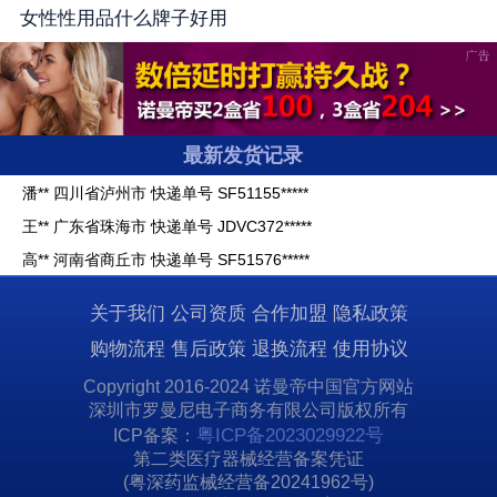
贺** 广东省深圳市 快递单号 SF12260*****
女性性用品什么牌子好用
周** 浙江省宁波市 快递单号 SF12240*****
王** 海南省海口市 快递单号 SF51117*****
李** 广西壮族自治区南宁市 快递单号 SF51113*****
潘** 四川省泸州市 快递单号 SF51155*****
最新发货记录
王** 广东省珠海市 快递单号 JDVC372*****
高** 河南省商丘市 快递单号 SF51576*****
宋** 湖南省益阳市 快递单号 SF51113*****
贺** 湖南省常德市 快递单号 SF51158*****
关于我们
公司资质
合作加盟
隐私政策
马** 云南省昆明市 快递单号 SF51948*****
购物流程
售后政策
退换流程
使用协议
贺** 广东省深圳市 快递单号 SF12260*****
周** 浙江省宁波市 快递单号 SF12240*****
Copyright 2016-2024 诺曼帝中国官方网站
深圳市罗曼尼电子商务有限公司版权所有
王** 海南省海口市 快递单号 SF51117*****
粤ICP备2023029922号
ICP备案：
李** 广西壮族自治区南宁市 快递单号 SF51113*****
第二类医疗器械经营备案凭证
(粤深药监械经营备20241962号)
潘** 四川省泸州市 快递单号 SF51155*****