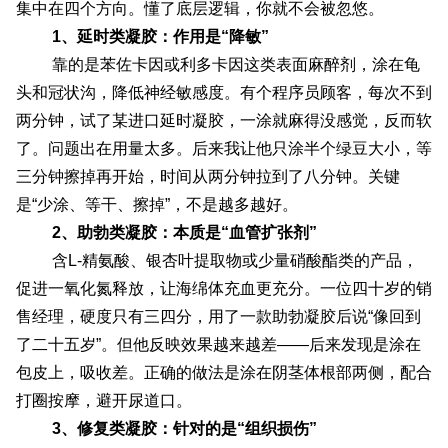
集中在四个方向。懂了底层逻辑，你就不会被忽悠。
1、延时类凝胶：作用是“降敏”
靠的是苯佐卡因或利多卡因这类表面麻醉剂，涂在龟
头和冠状沟，降低神经敏感度。有个程序员顾客，每次不到
两分钟，试了某进口延时凝胶，一涂就麻得没感觉，反而软
了。问题出在用量太多。后来我让他只涂半个绿豆大小，等
三分钟擦掉再开始，时间从两分钟拉到了八分钟。关键
是“少涂、等干、擦掉”，不是越多越好。
2、助勃类凝胶：本质是“血管扩张剂”
含L-精氨酸、银杏叶提取物或少量硝酸酯类的产品，
促进一氧化氮释放，让海绵体充血更充分。一位四十岁的销
售经理，硬度只有三四分，用了一款助勃凝胶后说“像回到
了二十五岁”。但他反映效果越来越差——后来发现是涂在
包皮上，吸收差。正确的做法是涂在阴茎体根部两侧，配合
打圈按摩，避开尿道口。
3、修复类凝胶：针对的是“组织损伤”