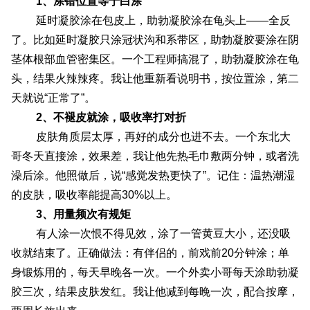
1、涂错位置等于白涂
延时凝胶涂在包皮上，助勃凝胶涂在龟头上——全反
了。比如延时凝胶只涂冠状沟和系带区，助勃凝胶要涂在阴
茎体根部血管密集区。一个工程师搞混了，助勃凝胶涂在龟
头，结果火辣辣疼。我让他重新看说明书，按位置涂，第二
天就说“正常了”。
2、不褪皮就涂，吸收率打对折
皮肤角质层太厚，再好的成分也进不去。一个东北大
哥冬天直接涂，效果差，我让他先热毛巾敷两分钟，或者洗
澡后涂。他照做后，说“感觉发热更快了”。记住：温热潮湿
的皮肤，吸收率能提高30%以上。
3、用量频次有规矩
有人涂一次恨不得见效，涂了一管黄豆大小，还没吸
收就结束了。正确做法：有伴侣的，前戏前20分钟涂；单
身锻炼用的，每天早晚各一次。一个外卖小哥每天涂助勃凝
胶三次，结果皮肤发红。我让他减到每晚一次，配合按摩，