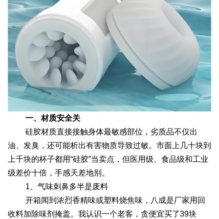
配送方式
联系我们
一、材质安全关
硅胶材质直接接触身体最敏感部位，劣质品不仅出
油、发臭，还可能析出有害物质导致过敏。市面上几十块到
上千块的杯子都用“硅胶”当卖点，但医用级、食品级和工业
级差价十倍，手感天差地别。
1、气味刺鼻多半是废料
开箱闻到浓烈香精味或塑料烧焦味，八成是厂家用回
收料加除味剂掩盖。我认识一个老客，贪便宜买了39块