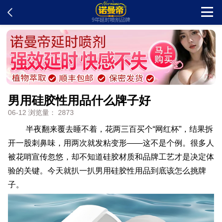
首页
新闻中心
男用硅胶性用品什么牌子好
客户留言
06-12 浏览量： 2873
发货查询
半夜翻来覆去睡不着，花两三百买个“网红杯”，结果拆
开一股刺鼻味，用两次就发粘变形——这不是个例。很多人
被花哨宣传忽悠，却不知道硅胶材质和品牌工艺才是决定体
产品说明
验的关键。今天就扒一扒男用硅胶性用品到底该怎么挑牌
子。
问题解答
在线订购