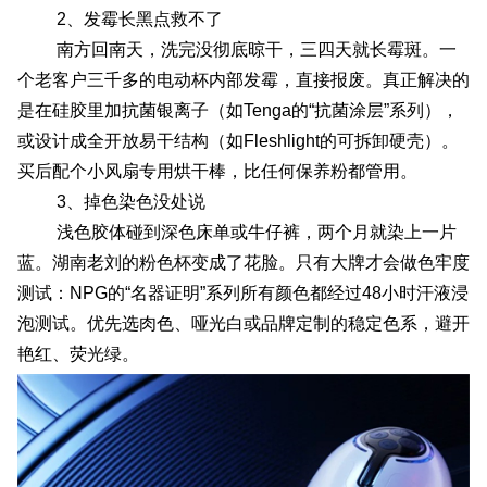
2、发霉长黑点救不了
南方回南天，洗完没彻底晾干，三四天就长霉斑。一
个老客户三千多的电动杯内部发霉，直接报废。真正解决的
是在硅胶里加抗菌银离子（如Tenga的“抗菌涂层”系列），
或设计成全开放易干结构（如Fleshlight的可拆卸硬壳）。
买后配个小风扇专用烘干棒，比任何保养粉都管用。
3、掉色染色没处说
浅色胶体碰到深色床单或牛仔裤，两个月就染上一片
蓝。湖南老刘的粉色杯变成了花脸。只有大牌才会做色牢度
测试：NPG的“名器证明”系列所有颜色都经过48小时汗液浸
泡测试。优先选肉色、哑光白或品牌定制的稳定色系，避开
艳红、荧光绿。