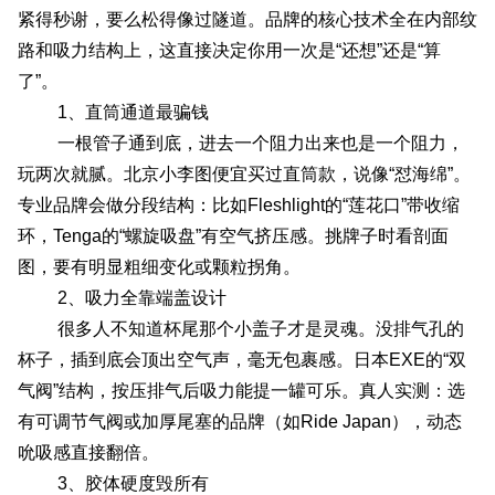
紧得秒谢，要么松得像过隧道。品牌的核心技术全在内部纹
路和吸力结构上，这直接决定你用一次是“还想”还是“算
了”。
1、直筒通道最骗钱
一根管子通到底，进去一个阻力出来也是一个阻力，
玩两次就腻。北京小李图便宜买过直筒款，说像“怼海绵”。
专业品牌会做分段结构：比如Fleshlight的“莲花口”带收缩
环，Tenga的“螺旋吸盘”有空气挤压感。挑牌子时看剖面
图，要有明显粗细变化或颗粒拐角。
2、吸力全靠端盖设计
很多人不知道杯尾那个小盖子才是灵魂。没排气孔的
杯子，插到底会顶出空气声，毫无包裹感。日本EXE的“双
气阀”结构，按压排气后吸力能提一罐可乐。真人实测：选
有可调节气阀或加厚尾塞的品牌（如Ride Japan），动态
吮吸感直接翻倍。
3、胶体硬度毁所有