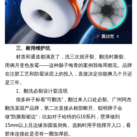
三、耐用维护坑
材质和通道都满意了，洗三次就开裂、翻洗时撕裂、
用俩月变色发霉——这种肠子悔青的案例我每周都见。品牌
在注胶工艺和防霉涂层上的投入，直接决定你能爽几个月还
是三年。
1、翻洗必裂设计耍流氓
很多杯子标着“可翻洗”，翻过来入口处必裂。广州阿杰
翻洗某国产品牌，第二次直接从根部断开。聪明牌子会
做“防撕裂裙边”：比如对子哈特的G19系列，壁厚做到
15mm以上且边缘加圆弧倒角。选购时用手指撑开入口，看
胶体连接处是否有一圈加厚筋。