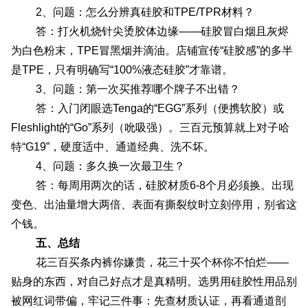
2、问题：怎么分辨真硅胶和TPE/TPR材料？
答：打火机烧针尖烫胶体边缘——硅胶冒白烟且灰烬
为白色粉末，TPE冒黑烟并滴油。店铺宣传“硅胶感”的多半
是TPE，只有明确写“100%液态硅胶”才靠谱。
3、问题：第一次买推荐哪个牌子不出错？
答：入门闭眼选Tenga的“EGG”系列（便携软胶）或
Fleshlight的“Go”系列（吮吸强）。三百元预算就上对子哈
特“G19”，硬度适中、通道经典、洗不坏。
4、问题：多久换一次最卫生？
答：每周用两次的话，硅胶材质6-8个月必须换。出现
变色、出油量增大两倍、表面有撕裂纹时立刻停用，别省这
个钱。
五、总结
花三百买条内裤你嫌贵，花三十买个杯你不怕烂——
贴身的东西，对自己好点才是真精明。选男用硅胶性用品别
被网红词带偏，牢记三件事：先查材质认证，再看通道剖