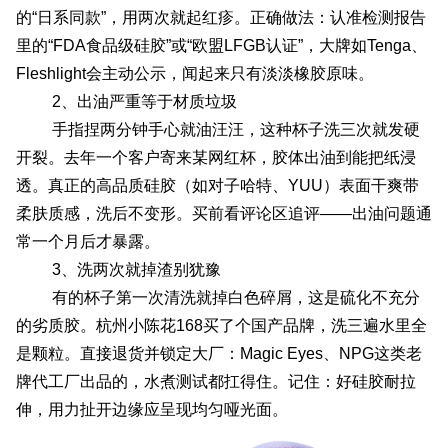
的“日系同款”，用两次就起红疹。正确做法：认准检测报告
里的“FDA食品级硅胶”或“欧盟LFGB认证”，大牌如Tenga、
Fleshlight会主动公示，闻起来只有淡淡橡胶原味。
2、出油严重等于材质垃圾
手指捏两分钟手心就油汪汪，这种杯子洗三次就发硬
开裂。去年一个客户寄来某网红杯，胶体出油到能把纸浸
透。真正的高品质硅胶（如对子哈特、YUU）表面干爽带
柔肤质感，洗后不变形。买前看评论区追评——出油问题通
常一个月后才暴露。
3、洗两次就掉渣别犹豫
有的杯子第一次清洗就掉白色碎屑，这是硫化不充分
的劣质胶。杭州小陈花168买了个国产品牌，洗三遍水里全
是颗粒。直接退货并锁定大厂：Magic Eyes、NPG这类老
牌代工厂出品的，水煮测试都扛得住。记住：好硅胶耐拉
伸，用力扯开边缘应呈现均匀哑光面。